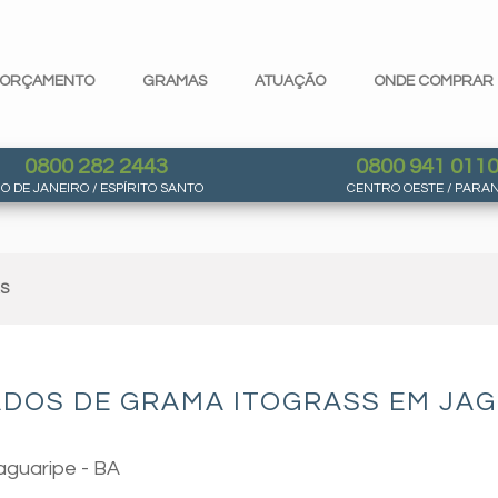
ORÇAMENTO
GRAMAS
ATUAÇÃO
ONDE COMPRAR
0800 282 2443
0800 941 011
IO DE JANEIRO / ESPÍRITO SANTO
CENTRO OESTE / PARA
AS
DOS DE GRAMA ITOGRASS EM JAGU
aguaripe - BA