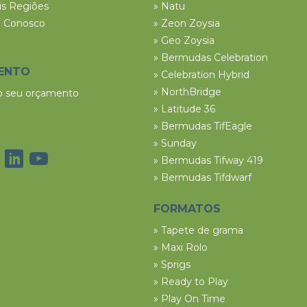
ais Regiões
» Natu
e Conosco
» Zeon Zoysia
» Geo Zoysia
» Bermudas Celebration
ENTO
» Celebration Hybrid
» NorthBridge
 o seu orçamento
» Latitude 36
» Bermudas TifEagle
» Sunday
» Bermudas Tifway 419
» Bermudas Tifdwarf
FORMATOS
» Tapete de grama
» Maxi Rolo
» Sprigs
» Ready to Play
» Play On Time