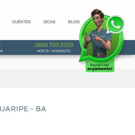
CLIENTES
DICAS
BLOG
0
0800 703 3353
NÁ
NORTE / NORDESTE
ARIPE - BA