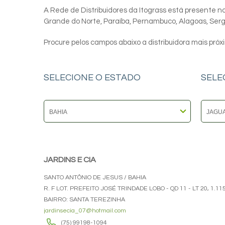
A Rede de Distribuidores da Itograss está presente nos
Grande do Norte, Paraíba, Pernambuco, Alagoas, Sergip
Procure pelos campos abaixo a distribuidora mais próx
SELECIONE O ESTADO
SELE
JARDINS E CIA
SANTO ANTÔNIO DE JESUS / BAHIA
R. F LOT. PREFEITO JOSÉ TRINDADE LOBO - QD 11 - LT 20, 1.11
BAIRRO: SANTA TEREZINHA
jardinsecia_07@hotmail.com
(75) 99198-1094