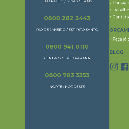
SÃO PAULO / MINAS GERAIS
» Princip
» Trabalh
» Contato
0800 282 2443
RIO DE JANEIRO / ESPÍRITO SANTO
ORÇAM
» Faça já
0800 941 0110
BLOG
CENTRO OESTE / PARANÁ
0800 703 3353
NORTE / NORDESTE