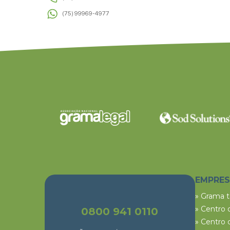
(75) 99969-4977
EMPRE
» Grama 
» Centro 
0800 941 0110
» Centro 