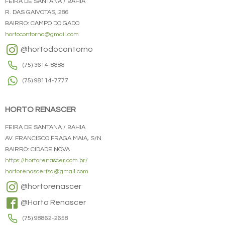
FEIRA DE SANTANA / BAHIA
R. DAS GAIVOTAS, 286
BAIRRO: CAMPO DO GADO
hortocontorno@gmail.com
@hortodocontorno
(75) 3614-8888
(75) 98114-7777
HORTO RENASCER
FEIRA DE SANTANA / BAHIA
AV. FRANCISCO FRAGA MAIA, S/N
BAIRRO: CIDADE NOVA
https://hortorenascer.com.br/
hortorenascerfsa@gmail.com
@hortorenascer
@Horto Renascer
(75) 98862-2658