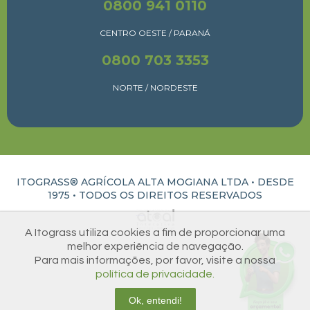
0800 941 0110
CENTRO OESTE / PARANÁ
0800 703 3353
NORTE / NORDESTE
ITOGRASS® AGRÍCOLA ALTA MOGIANA LTDA • DESDE
1975 •
TODOS OS DIREITOS RESERVADOS
ATUAL INTERATIVA | CRIAÇÃO E DESENVOLVIMENTO DE SITES EM RIBEIRÃO PRETO
A Itograss utiliza cookies a fim de proporcionar uma
melhor experiência de navegação.
Para mais informações, por favor, visite a nossa
política de privacidade.
Ok, entendi!