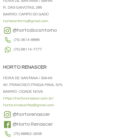
FEIRA DE SANTANA / BAHIA
R. DAS GAIVOTAS, 286
BAIRRO: CAMPO DO GADO
hortocontorno@gmail.com
@hortodocontorno
(75) 3614-8888
(75) 98114-7777
HORTO RENASCER
FEIRA DE SANTANA / BAHIA
AV. FRANCISCO FRAGA MAIA, S/N
BAIRRO: CIDADE NOVA
https://hortorenascer.com.br/
hortorenascerfsa@gmail.com
@hortorenascer
@Horto Renascer
(75) 98862-2658