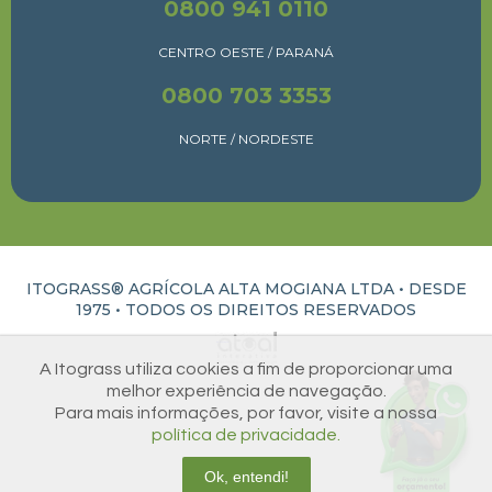
0800 941 0110
CENTRO OESTE / PARANÁ
0800 703 3353
NORTE / NORDESTE
ITOGRASS® AGRÍCOLA ALTA MOGIANA LTDA • DESDE
1975 •
TODOS OS DIREITOS RESERVADOS
ATUAL INTERATIVA | CRIAÇÃO E DESENVOLVIMENTO DE SITES EM RIBEIRÃO PRETO
A Itograss utiliza cookies a fim de proporcionar uma
melhor experiência de navegação.
Para mais informações, por favor, visite a nossa
política de privacidade.
Ok, entendi!