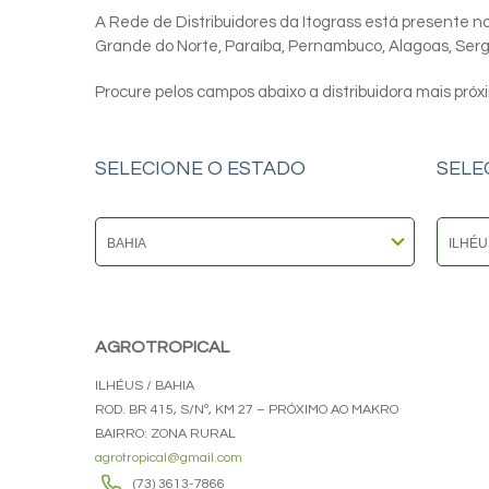
A Rede de Distribuidores da Itograss está presente nos
Grande do Norte, Paraíba, Pernambuco, Alagoas, Sergip
Procure pelos campos abaixo a distribuidora mais próx
SELECIONE O ESTADO
SELE
AGROTROPICAL
ILHÉUS / BAHIA
ROD. BR 415, S/Nº, KM 27 – PRÓXIMO AO MAKRO
BAIRRO: ZONA RURAL
agrotropical@gmail.com
(73) 3613-7866