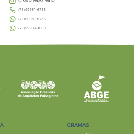
@rosanebotelho
(73) 99981-6756
(73) 99981-6756
(73) 99936-1663
SA
GRAMAS