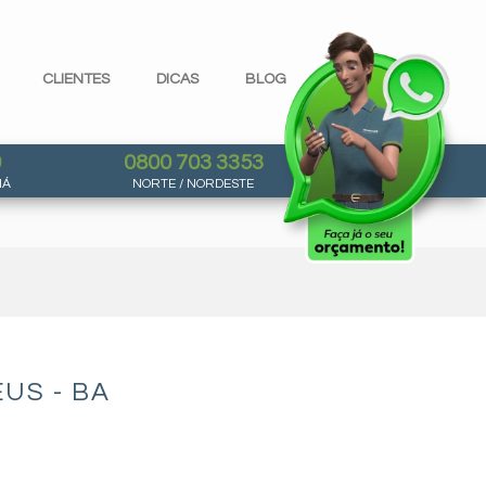
CLIENTES
DICAS
BLOG
0
0800 703 3353
NÁ
NORTE / NORDESTE
US - BA