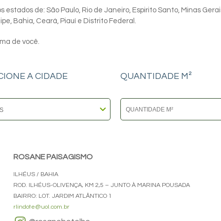
 estados de: São Paulo, Rio de Janeiro, Espirito Santo, Minas Gerai
e, Bahia, Ceará, Piauí e Distrito Federal.
ima de você.
CIONE A CIDADE
QUANTIDADE M²
ROSANE PAISAGISMO
ILHÉUS / BAHIA
ROD. ILHÉUS-OLIVENÇA, KM 2,5 – JUNTO À MARINA POUSADA
BAIRRO: LOT. JARDIM ATLÂNTICO 1
rlindote@uol.com.br