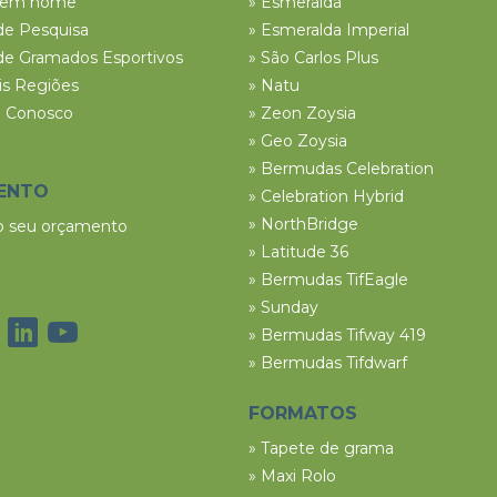
tem nome
» Esmeralda
de Pesquisa
» Esmeralda Imperial
de Gramados Esportivos
» São Carlos Plus
ais Regiões
» Natu
e Conosco
» Zeon Zoysia
» Geo Zoysia
» Bermudas Celebration
ENTO
» Celebration Hybrid
» NorthBridge
 o seu orçamento
» Latitude 36
» Bermudas TifEagle
» Sunday
» Bermudas Tifway 419
» Bermudas Tifdwarf
FORMATOS
» Tapete de grama
» Maxi Rolo