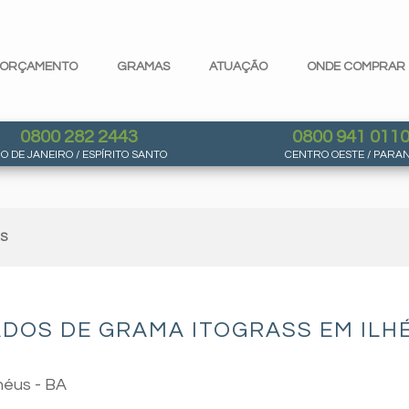
ORÇAMENTO
GRAMAS
ATUAÇÃO
ONDE COMPRAR
0800 282 2443
0800 941 011
IO DE JANEIRO / ESPÍRITO SANTO
CENTRO OESTE / PARA
AS
DOS DE GRAMA ITOGRASS EM ILHÉ
héus - BA