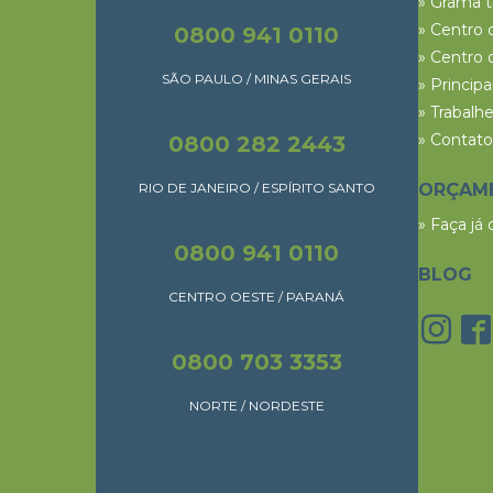
» Grama 
» Centro 
0800 941 0110
» Centro 
SÃO PAULO / MINAS GERAIS
» Princip
» Trabalh
» Contato
0800 282 2443
RIO DE JANEIRO / ESPÍRITO SANTO
ORÇAM
» Faça já
0800 941 0110
BLOG
CENTRO OESTE / PARANÁ
0800 703 3353
NORTE / NORDESTE