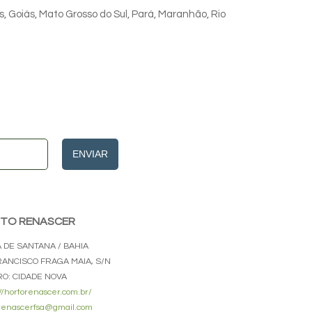
s, Goiás, Mato Grosso do Sul, Pará, Maranhão, Rio
ENVIAR
TO RENASCER
A DE SANTANA / BAHIA
FRANCISCO FRAGA MAIA, S/N
RO: CIDADE NOVA
://hortorenascer.com.br/
renascerfsa@gmail.com