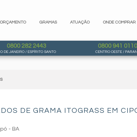
ORÇAMENTO
GRAMAS
ATUAÇÃO
ONDE COMPRAR
0800 282 2443
0800 941 011
IO DE JANEIRO / ESPÍRITO SANTO
CENTRO OESTE / PARA
AS
DOS DE GRAMA ITOGRASS EM CIPÓ
ipó - BA