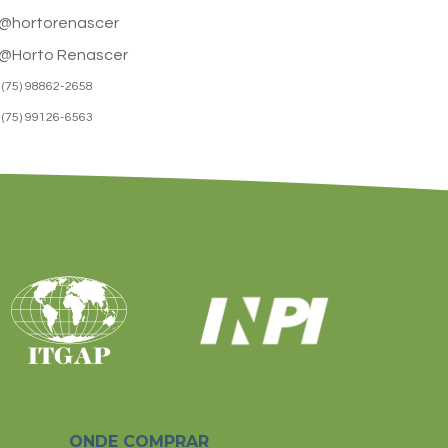
@hortorenascer
@Horto Renascer
(75) 98862-2658
(75) 99126-6563
ONDE COMPRAR