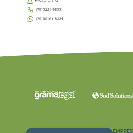
@ci.planta
(75) 3221-9533
(75) 99161-8334
EMPRE