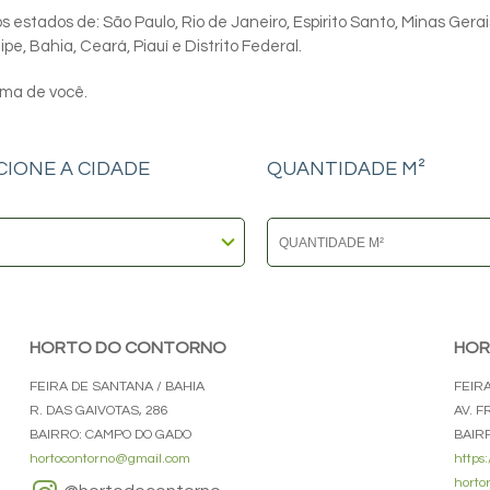
 estados de: São Paulo, Rio de Janeiro, Espirito Santo, Minas Gerai
e, Bahia, Ceará, Piauí e Distrito Federal.
ima de você.
CIONE A CIDADE
QUANTIDADE M²
HORTO DO CONTORNO
HOR
FEIRA DE SANTANA / BAHIA
FEIR
R. DAS GAIVOTAS, 286
AV. 
BAIRRO: CAMPO DO GADO
BAIR
hortocontorno@gmail.com
https
horto