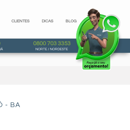
CLIENTES
DICAS
BLOG
0
0800 703 3353
NÁ
NORTE / NORDESTE
 - BA