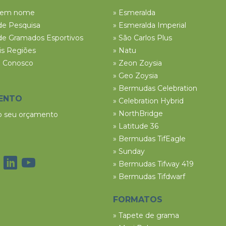
tem nome
» Esmeralda
de Pesquisa
» Esmeralda Imperial
de Gramados Esportivos
» São Carlos Plus
ais Regiões
» Natu
e Conosco
» Zeon Zoysia
» Geo Zoysia
» Bermudas Celebration
ENTO
» Celebration Hybrid
» NorthBridge
 o seu orçamento
» Latitude 36
» Bermudas TifEagle
» Sunday
» Bermudas Tifway 419
» Bermudas Tifdwarf
FORMATOS
» Tapete de grama