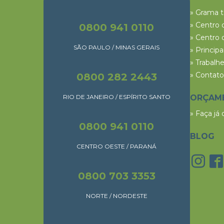
» Grama 
» Centro 
0800 941 0110
» Centro 
SÃO PAULO / MINAS GERAIS
» Princip
» Trabalh
» Contato
0800 282 2443
RIO DE JANEIRO / ESPÍRITO SANTO
ORÇAM
» Faça já
0800 941 0110
BLOG
CENTRO OESTE / PARANÁ
0800 703 3353
NORTE / NORDESTE