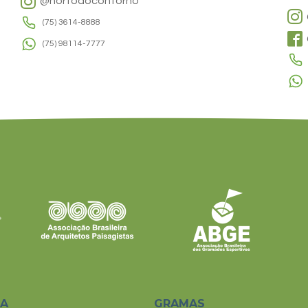
@hortodocontorno
(75) 3614-8888
(75) 98114-7777
SA
GRAMAS