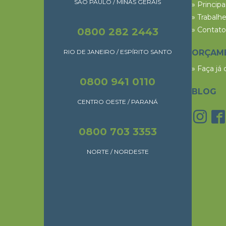
SÃO PAULO / MINAS GERAIS
» Princip
» Trabalh
» Contato
0800 282 2443
RIO DE JANEIRO / ESPÍRITO SANTO
ORÇAM
» Faça já
0800 941 0110
BLOG
CENTRO OESTE / PARANÁ
0800 703 3353
NORTE / NORDESTE