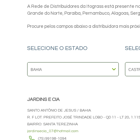
A Rede de Distribuidores da Itograss está presente nos
Grande do Norte, Paraíba, Pernambuco, Alagoas, Sergip
Procure pelos campos abaixo a distribuidora mais próx
SELECIONE O ESTADO
SELE
JARDINS E CIA
SANTO ANTÔNIO DE JESUS / BAHIA
R. F LOT. PREFEITO JOSÉ TRINDADE LOBO - QD 11 - LT 20, 1.11
BAIRRO: SANTA TEREZINHA
jardinsecia_07@hotmail.com
(75) 99198-1094