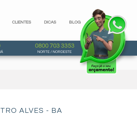
CLIENTES
DICAS
BLOG
0
0800 703 3353
NÁ
NORTE / NORDESTE
TRO ALVES - BA