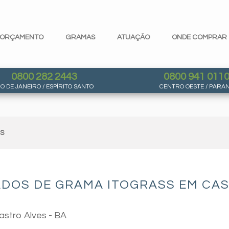
ORÇAMENTO
GRAMAS
ATUAÇÃO
ONDE COMPRAR
0800 282 2443
0800 941 011
IO DE JANEIRO / ESPÍRITO SANTO
CENTRO OESTE / PARA
AS
DOS DE GRAMA ITOGRASS EM CAS
astro Alves - BA