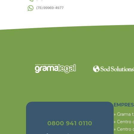
(75) 99969-4977
EMPRE
» Grama 
» Centro 
0800 941 0110
» Centro 