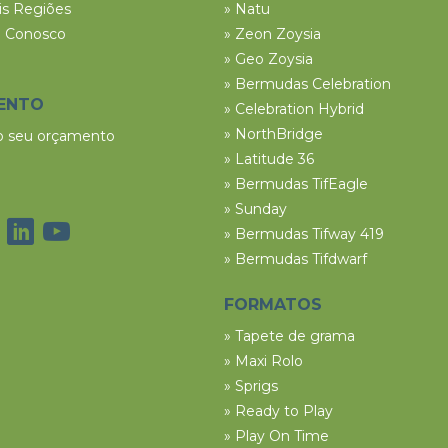
ais Regiões
» Natu
e Conosco
» Zeon Zoysia
» Geo Zoysia
» Bermudas Celebration
ENTO
» Celebration Hybrid
» NorthBridge
 o seu orçamento
» Latitude 36
» Bermudas TifEagle
» Sunday
» Bermudas Tifway 419
» Bermudas Tifdwarf
FORMATOS
» Tapete de grama
» Maxi Rolo
» Sprigs
» Ready to Play
» Play On Time