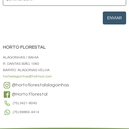
ENVIAR
HORTO FLORESTAL
ALAGOINHAS / BAHIA
R. DANTAS BIÃO, 1060
BAIRRO: ALAGOINAS VELHA
hortoalagoinhas@hotmail.com
@hortoflorestalalagoinhas
@Horto Florestal
(75) 3421-8045
(75) 99869-4414