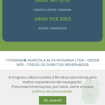
0800 941 0110
CENTRO OESTE / PARANÁ
0800 703 3353
NORTE / NORDESTE
ITOGRASS® AGRÍCOLA ALTA MOGIANA LTDA • DESDE
1975 •
TODOS OS DIREITOS RESERVADOS
ATUAL INTERATIVA | CRIAÇÃO E DESENVOLVIMENTO DE SITES EM RIBEIRÃO PRETO
A Itograss utiliza cookies a fim de proporcionar uma
melhor experiência de navegação.
Para mais informações, por favor, visite a nossa
política de privacidade.
Ok, entendi!