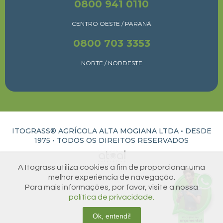
0800 941 0110
CENTRO OESTE / PARANÁ
0800 703 3353
NORTE / NORDESTE
ITOGRASS® AGRÍCOLA ALTA MOGIANA LTDA • DESDE
1975 •
TODOS OS DIREITOS RESERVADOS
ATUAL INTERATIVA | CRIAÇÃO E DESENVOLVIMENTO DE SITES EM RIBEIRÃO PRETO
A Itograss utiliza cookies a fim de proporcionar uma
melhor experiência de navegação.
Para mais informações, por favor, visite a nossa
política de privacidade.
Ok, entendi!