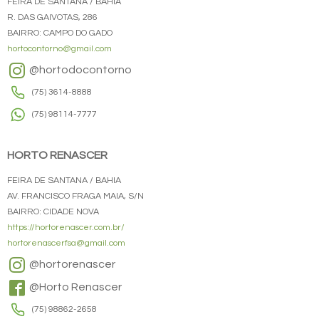
FEIRA DE SANTANA / BAHIA
R. DAS GAIVOTAS, 286
BAIRRO: CAMPO DO GADO
hortocontorno@gmail.com
@hortodocontorno
(75) 3614-8888
(75) 98114-7777
HORTO RENASCER
FEIRA DE SANTANA / BAHIA
AV. FRANCISCO FRAGA MAIA, S/N
BAIRRO: CIDADE NOVA
https://hortorenascer.com.br/
hortorenascerfsa@gmail.com
@hortorenascer
@Horto Renascer
(75) 98862-2658