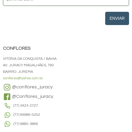
ENVIAR
CONFLORES
VITÓRIA DA CONQUISTA / BAHIA
AV. JURACY MAGALHÃES, 790
BAIRRO: JUREMA
conflores@yahoo.com.br
@conflores_juracy
@Conflores_juracy
(77) 3423-2727
(77) 99986-0252
(77) 9880-3866