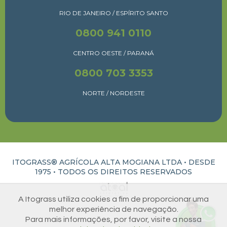
RIO DE JANEIRO / ESPÍRITO SANTO
0800 941 0110
CENTRO OESTE / PARANÁ
0800 703 3353
NORTE / NORDESTE
ITOGRASS® AGRÍCOLA ALTA MOGIANA LTDA • DESDE
1975 •
TODOS OS DIREITOS RESERVADOS
ATUAL INTERATIVA | CRIAÇÃO E DESENVOLVIMENTO DE SITES EM RIBEIRÃO PRETO
A Itograss utiliza cookies a fim de proporcionar uma
melhor experiência de navegação.
Para mais informações, por favor, visite a nossa