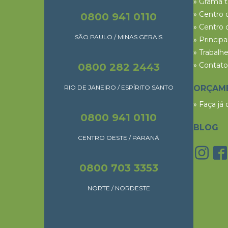
» Grama 
» Centro 
0800 941 0110
» Centro 
SÃO PAULO / MINAS GERAIS
» Princip
» Trabalh
» Contato
0800 282 2443
RIO DE JANEIRO / ESPÍRITO SANTO
ORÇAM
» Faça já
0800 941 0110
BLOG
CENTRO OESTE / PARANÁ
0800 703 3353
NORTE / NORDESTE