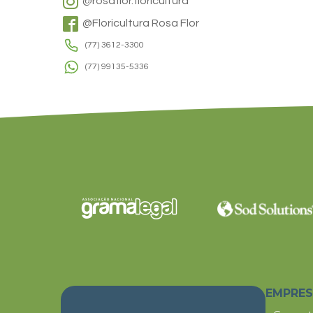
@rosaflor.floricultura
@Floricultura Rosa Flor
(77) 3612-3300
(77) 99135-5336
EMPRE