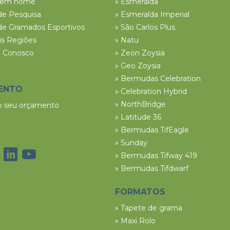
tem nome
» Esmeralda
de Pesquisa
» Esmeralda Imperial
de Gramados Esportivos
» São Carlos Plus
ais Regiões
» Natu
e Conosco
» Zeon Zoysia
» Geo Zoysia
» Bermudas Celebration
ENTO
» Celebration Hybrid
» NorthBridge
 o seu orçamento
» Latitude 36
» Bermudas TifEagle
» Sunday
» Bermudas Tifway 419
» Bermudas Tifdwarf
FORMATOS
» Tapete de grama
» Maxi Rolo