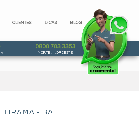
CLIENTES
DICAS
BLOG
0
0800 703 3353
NÁ
NORTE / NORDESTE
ITIRAMA - BA