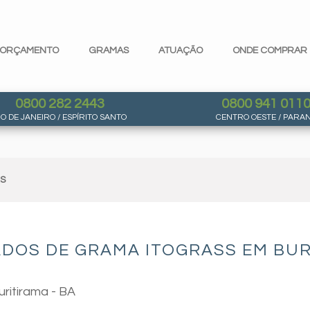
ORÇAMENTO
GRAMAS
ATUAÇÃO
ONDE COMPRAR
0800 282 2443
0800 941 011
IO DE JANEIRO / ESPÍRITO SANTO
CENTRO OESTE / PARA
AS
DOS DE GRAMA ITOGRASS EM BUR
ritirama - BA