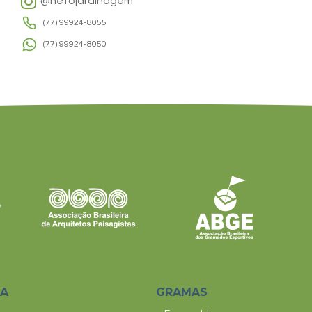
@netojardinagem
(77) 99924-8055
(77) 99924-8050
SA
GRAMAS