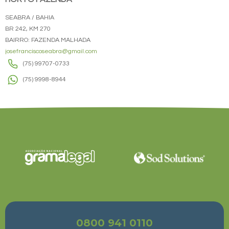
SEABRA / BAHIA
BR 242, KM 270
BAIRRO: FAZENDA MALHADA
josefranciscoseabra@gmail.com
(75) 99707-0733
(75) 9998-8944
0800 941 0110