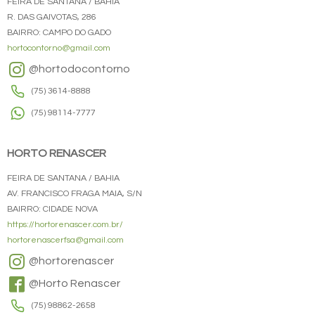
FEIRA DE SANTANA / BAHIA
R. DAS GAIVOTAS, 286
BAIRRO: CAMPO DO GADO
hortocontorno@gmail.com
@hortodocontorno
(75) 3614-8888
(75) 98114-7777
HORTO RENASCER
FEIRA DE SANTANA / BAHIA
AV. FRANCISCO FRAGA MAIA, S/N
BAIRRO: CIDADE NOVA
https://hortorenascer.com.br/
hortorenascerfsa@gmail.com
@hortorenascer
@Horto Renascer
(75) 98862-2658