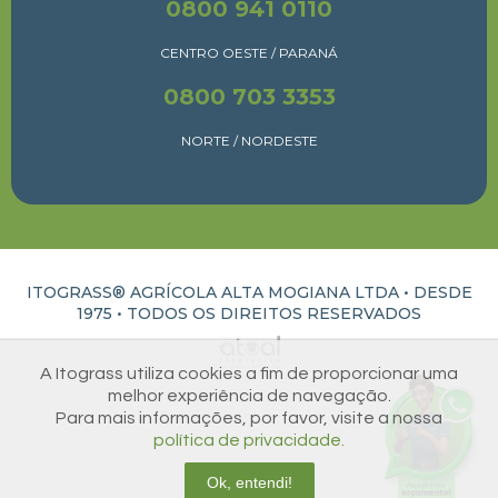
0800 941 0110
CENTRO OESTE / PARANÁ
0800 703 3353
NORTE / NORDESTE
ITOGRASS® AGRÍCOLA ALTA MOGIANA LTDA • DESDE
1975 •
TODOS OS DIREITOS RESERVADOS
ATUAL INTERATIVA | CRIAÇÃO E DESENVOLVIMENTO DE SITES EM RIBEIRÃO PRETO
A Itograss utiliza cookies a fim de proporcionar uma
melhor experiência de navegação.
Para mais informações, por favor, visite a nossa
política de privacidade.
Ok, entendi!