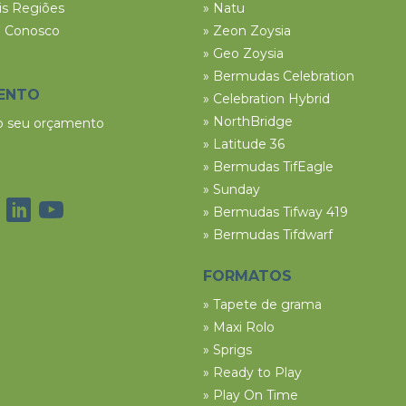
ais Regiões
» Natu
e Conosco
» Zeon Zoysia
» Geo Zoysia
» Bermudas Celebration
ENTO
» Celebration Hybrid
» NorthBridge
 o seu orçamento
» Latitude 36
» Bermudas TifEagle
» Sunday
» Bermudas Tifway 419
» Bermudas Tifdwarf
FORMATOS
» Tapete de grama
» Maxi Rolo
» Sprigs
» Ready to Play
» Play On Time