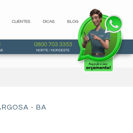
CLIENTES
DICAS
BLOG
0
0800 703 3353
NÁ
NORTE / NORDESTE
RGOSA - BA