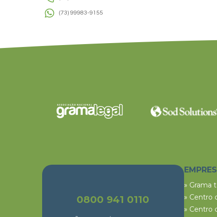
(73) 99983-9155
EMPRE
» Grama 
» Centro 
0800 941 0110
» Centro 