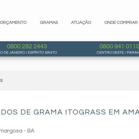
ORÇAMENTO
GRAMAS
ATUAÇÃO
ONDE COMPRAR
0800 282 2443
0800 941 011
IO DE JANEIRO / ESPÍRITO SANTO
CENTRO OESTE / PARA
AS
ADOS DE GRAMA ITOGRASS EM AMA
Amargosa - BA