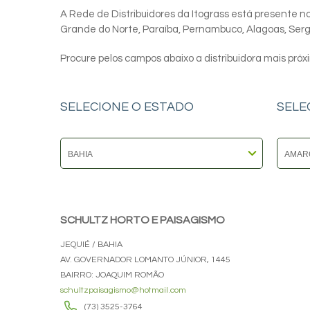
A Rede de Distribuidores da Itograss está presente nos
Grande do Norte, Paraíba, Pernambuco, Alagoas, Sergip
Procure pelos campos abaixo a distribuidora mais próx
SELECIONE O ESTADO
SELE
SCHULTZ HORTO E PAISAGISMO
JEQUIÉ / BAHIA
AV. GOVERNADOR LOMANTO JÚNIOR, 1445
BAIRRO: JOAQUIM ROMÃO
schultzpaisagismo@hotmail.com
(73) 3525-3764