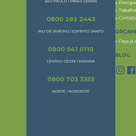
SÃO PAULO / MINAS GERAIS
» Princip
» Trabalh
» Contato
0800 282 2443
RIO DE JANEIRO / ESPÍRITO SANTO
ORÇAM
» Faça já
0800 941 0110
BLOG
CENTRO OESTE / PARANÁ
0800 703 3353
NORTE / NORDESTE