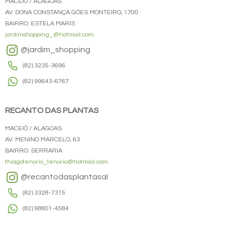
MACEIÓ / ALAGOAS
AV. DONA CONSTANÇA GÓES MONTEIRO, 1700
BAIRRO: ESTELA MARIS
jardimshopping_@hotmail.com
@jardim_shopping
(82) 3235-3696
(82) 99643-6767
RECANTO DAS PLANTAS
MACEIÓ / ALAGOAS
AV. MENINO MARCELO, 63
BAIRRO: SERRARIA
thiagotenorio_tenorio@hotmail.com
@recantodasplantasal
(82) 3328-7315
(82) 98801-4584