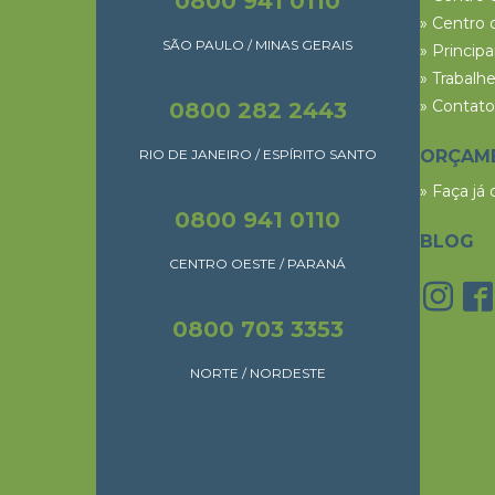
0800 941 0110
» Centro 
SÃO PAULO / MINAS GERAIS
» Princip
» Trabalh
» Contato
0800 282 2443
RIO DE JANEIRO / ESPÍRITO SANTO
ORÇAM
» Faça já
0800 941 0110
BLOG
CENTRO OESTE / PARANÁ
0800 703 3353
NORTE / NORDESTE