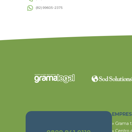
(82) 99605-2375
EMPRE
» Grama 
» Centro 