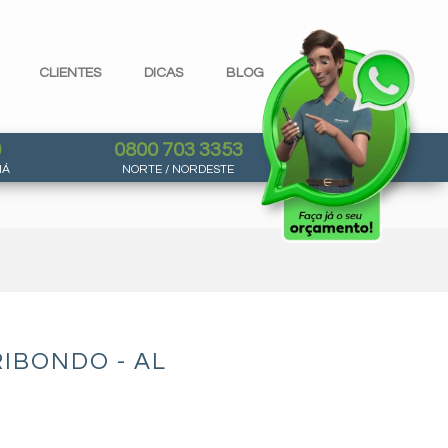
CLIENTES
DICAS
BLOG
0
0800 703 3353
NÁ
NORTE / NORDESTE
IBONDO - AL