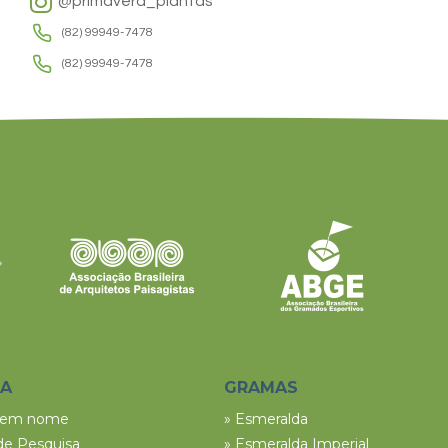
@primavera_plantas
(82) 99949-7478
(82) 99949-7478
SA
GRAMAS
tem nome
» Esmeralda
de Pesquisa
» Esmeralda Imperial