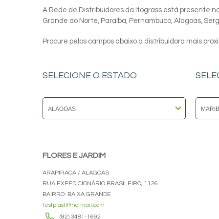
A Rede de Distribuidores da Itograss está presente nos
Grande do Norte, Paraíba, Pernambuco, Alagoas, Sergip
Procure pelos campos abaixo a distribuidora mais próx
SELECIONE O ESTADO
SELE
FLORES E JARDIM
ARAPIRACA / ALAGOAS
RUA EXPEDICIONÁRIO BRASILEIRO, 1126
BAIRRO: BAIXA GRANDE
festplast@hotmail.com
(82) 3481-1692