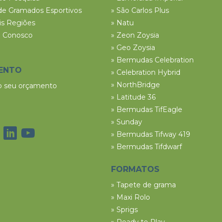
de Gramados Esportivos
» São Carlos Plus
ais Regiões
» Natu
e Conosco
» Zeon Zoysia
» Geo Zoysia
» Bermudas Celebration
ENTO
» Celebration Hybrid
» NorthBridge
 o seu orçamento
» Latitude 36
» Bermudas TifEagle
» Sunday
» Bermudas Tifway 419
» Bermudas Tifdwarf
FORMATOS
» Tapete de grama
» Maxi Rolo
» Sprigs