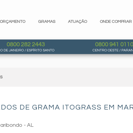
ORÇAMENTO
GRAMAS
ATUAÇÃO
ONDE COMPRAR
0800 282 2443
0800 941 011
IO DE JANEIRO / ESPÍRITO SANTO
CENTRO OESTE / PARA
AS
ADOS DE GRAMA ITOGRASS EM MAR
Maribondo - AL