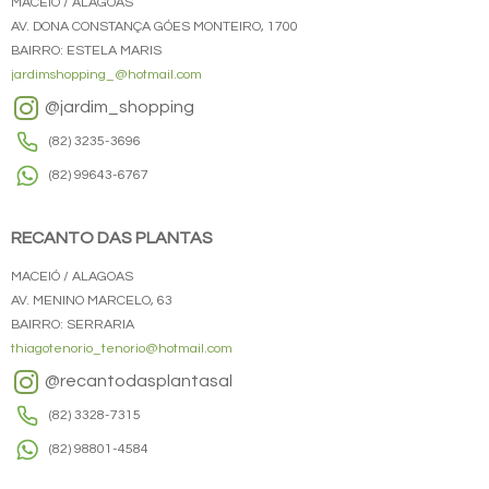
MACEIÓ / ALAGOAS
AV. DONA CONSTANÇA GÓES MONTEIRO, 1700
BAIRRO: ESTELA MARIS
jardimshopping_@hotmail.com
@jardim_shopping
(82) 3235-3696
(82) 99643-6767
RECANTO DAS PLANTAS
MACEIÓ / ALAGOAS
AV. MENINO MARCELO, 63
BAIRRO: SERRARIA
thiagotenorio_tenorio@hotmail.com
@recantodasplantasal
(82) 3328-7315
(82) 98801-4584