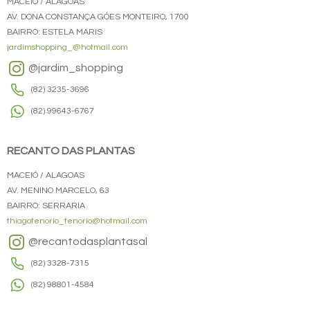
MACEIÓ / ALAGOAS
AV. DONA CONSTANÇA GÓES MONTEIRO, 1700
BAIRRO: ESTELA MARIS
jardimshopping_@hotmail.com
@jardim_shopping
(82) 3235-3696
(82) 99643-6767
RECANTO DAS PLANTAS
MACEIÓ / ALAGOAS
AV. MENINO MARCELO, 63
BAIRRO: SERRARIA
thiagotenorio_tenorio@hotmail.com
@recantodasplantasal
(82) 3328-7315
(82) 98801-4584