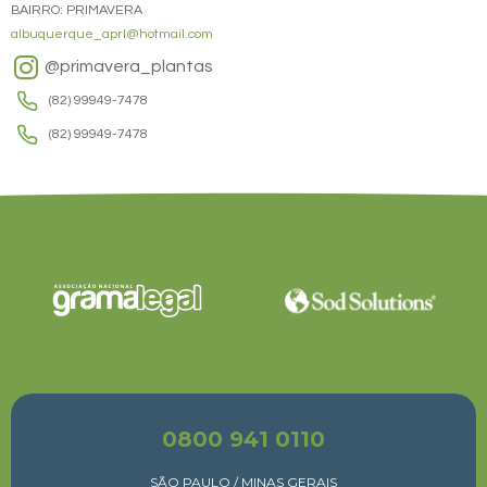
BAIRRO: PRIMAVERA
albuquerque_aprl@hotmail.com
@primavera_plantas
(82) 99949-7478
(82) 99949-7478
0800 941 0110
SÃO PAULO / MINAS GERAIS