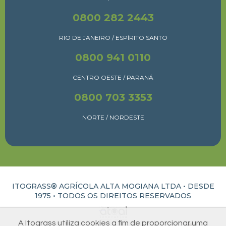
0800 282 2443
RIO DE JANEIRO / ESPÍRITO SANTO
0800 941 0110
CENTRO OESTE / PARANÁ
0800 703 3353
NORTE / NORDESTE
ITOGRASS® AGRÍCOLA ALTA MOGIANA LTDA • DESDE
1975 •
TODOS OS DIREITOS RESERVADOS
ATUAL INTERATIVA | CRIAÇÃO E DESENVOLVIMENTO DE SITES EM RIBEIRÃO PRETO
A Itograss utiliza cookies a fim de proporcionar uma