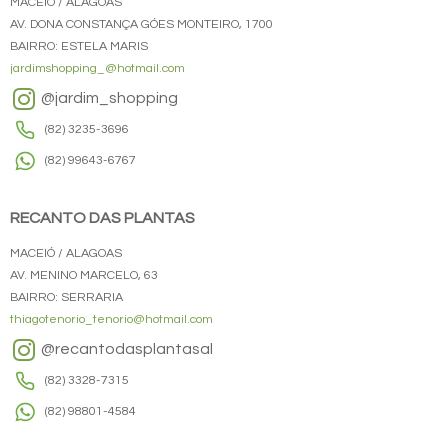
MACEIÓ / ALAGOAS
AV. DONA CONSTANÇA GÓES MONTEIRO, 1700
BAIRRO: ESTELA MARIS
jardimshopping_@hotmail.com
@jardim_shopping
(82) 3235-3696
(82) 99643-6767
RECANTO DAS PLANTAS
MACEIÓ / ALAGOAS
AV. MENINO MARCELO, 63
BAIRRO: SERRARIA
thiagotenorio_tenorio@hotmail.com
@recantodasplantasal
(82) 3328-7315
(82) 98801-4584